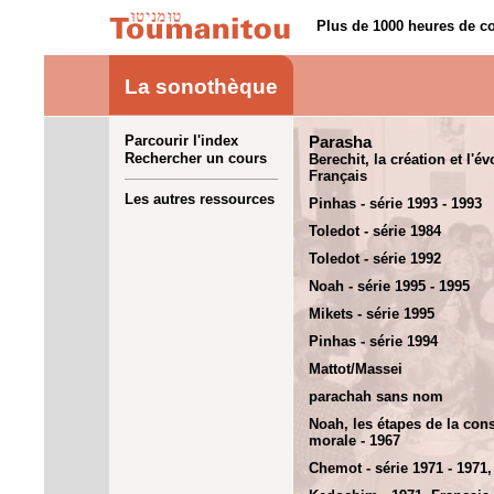
Plus de 1000 heures de co
La sonothèque
Parcourir l'index
Parasha
Rechercher un cours
Berechit, la création et l'év
Français
Les autres ressources
Pinhas - série 1993 - 1993
Toledot - série 1984
Toledot - série 1992
Noah - série 1995 - 1995
Mikets - série 1995
Pinhas - série 1994
Mattot/Massei
parachah sans nom
Noah, les étapes de la con
morale - 1967
Chemot - série 1971 - 1971,