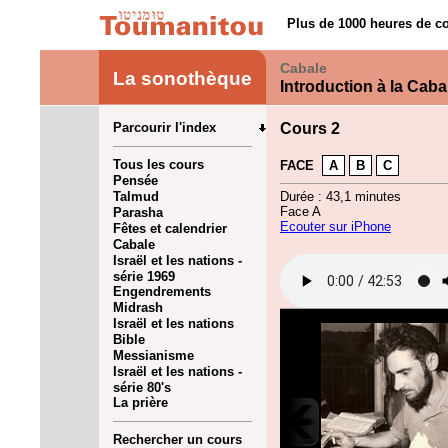
Plus de 1000 heures de co
Cabale
La sonothèque
Introduction à la Caba
Parcourir l'index
Cours 2
Tous les cours
FACE
A
B
C
Pensée
Talmud
Durée : 43,1 minutes
Face A
Parasha
Ecouter sur iPhone
Fêtes et calendrier
Cabale
Israël et les nations -
série 1969
Engendrements
Midrash
Israël et les nations
Bible
Messianisme
Israël et les nations -
série 80's
La prière
Rechercher un cours